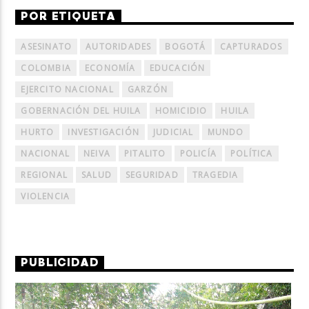
POR ETIQUETA
ASESINATO
AUTORIDADES
BOGOTÁ
CAPTURADOS
COLOMBIA
ECONOMÍA
EDUCACIÓN
EJERCITO NACIONAL
GARZÓN
GOBERNACIÓN DEL HUILA
HOMICIDIO
HUILA
HURTO
INVESTIGACIÓN
JUDICIAL
MUNDO
NACIONAL
NEIVA
PITALITO
POLICÍA
POLÍTICA
REGIONAL
SALUD
SEGURIDAD
TRAGEDIA
VIOLENCIA
PUBLICIDAD