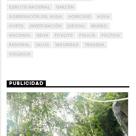
EJERCITO NACIONAL
GARZÓN
GOBERNACIÓN DEL HUILA
HOMICIDIO
HUILA
HURTO
INVESTIGACIÓN
JUDICIAL
MUNDO
NACIONAL
NEIVA
PITALITO
POLICÍA
POLÍTICA
REGIONAL
SALUD
SEGURIDAD
TRAGEDIA
VIOLENCIA
PUBLICIDAD