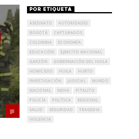
POR ETIQUETA
ASESINATO
AUTORIDADES
BOGOTÁ
CAPTURADOS
COLOMBIA
ECONOMÍA
EDUCACIÓN
EJERCITO NACIONAL
GARZÓN
GOBERNACIÓN DEL HUILA
HOMICIDIO
HUILA
HURTO
INVESTIGACIÓN
JUDICIAL
MUNDO
NACIONAL
NEIVA
PITALITO
POLICÍA
POLÍTICA
REGIONAL
SALUD
SEGURIDAD
TRAGEDIA
VIOLENCIA