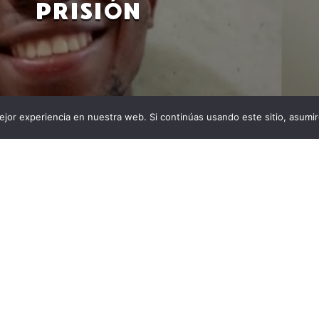
PRISIÓN
jor experiencia en nuestra web. Si continúas usando este sitio, asumi
 era de 35 años, lo capturaron solo con una foto como
andar al Estado Alex Jhoan Cortés Borja, un joven de
a batalla para demostrar que había sido encarcelado
s de estar recluido en la cárcel recobró su libertad, y