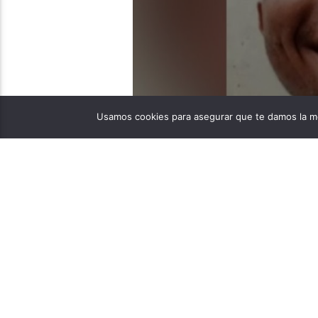
Daniela Alejandra Tuta Ramírez
12/21/2023
Usamos cookies para asegurar que te damos la me
La pena que debía pagar
prueba. Ahora busca dem
28 años, libró una larg
injustamente. Tras 5 año
[…]