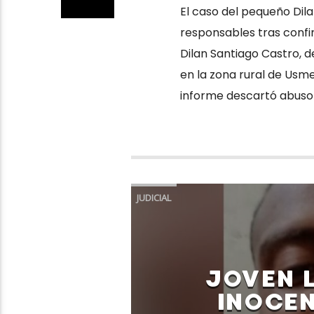
El caso del pequeño Dil
responsables tras confi
Dilan Santiago Castro, d
en la zona rural de Usme
informe descartó abuso s
JUDICIAL
JOVEN 
INOCEN