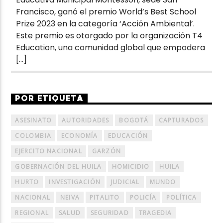
Francisco, ganó el premio World’s Best School
Prize 2023 en la categoría ‘Acción Ambiental’.
Este premio es otorgado por la organización T4
Education, una comunidad global que empodera
[…]
POR ETIQUETA
ASESINATO
AUTORIDADES
BOGOTÁ
CAPTURADOS
COLOMBIA
ECONOMÍA
EDUCACIÓN
EJERCITO NACIONAL
GARZÓN
GOBERNACIÓN DEL HUILA
HOMICIDIO
HUILA
HURTO
INVESTIGACIÓN
JUDICIAL
MUNDO
NACIONAL
NEIVA
PITALITO
POLICÍA
POLÍTICA
REGIONAL
SALUD
SEGURIDAD
TRAGEDIA