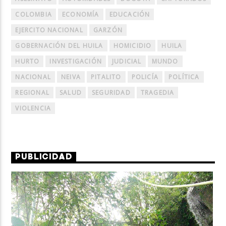
COLOMBIA
ECONOMÍA
EDUCACIÓN
EJERCITO NACIONAL
GARZÓN
GOBERNACIÓN DEL HUILA
HOMICIDIO
HUILA
HURTO
INVESTIGACIÓN
JUDICIAL
MUNDO
NACIONAL
NEIVA
PITALITO
POLICÍA
POLÍTICA
REGIONAL
SALUD
SEGURIDAD
TRAGEDIA
VIOLENCIA
PUBLICIDAD