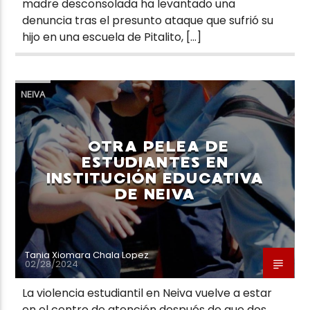
madre desconsolada ha levantado una
denuncia tras el presunto ataque que sufrió su
hijo en una escuela de Pitalito, […]
NEIVA
OTRA PELEA DE
ESTUDIANTES EN
INSTITUCIÓN EDUCATIVA
DE NEIVA
Tania Xiomara Chala Lopez
02/28/2024
La violencia estudiantil en Neiva vuelve a estar
en el centro de atención después de que dos