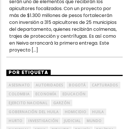
serán uno de elementos que recibirán los
apicultores focalizados. Con un proyecto por
más de $1.300 millones de pesos fortalecerán
con inversión a 315 apicultores de 25 municipios
del departamento, quienes recibirán colmenas,
trajes de protección y centrífugas. Es así como
en Neiva arrancará la primera entrega. Este
proyecto […]
POR ETIQUETA
ASESINATO
AUTORIDADES
BOGOTÁ
CAPTURADOS
COLOMBIA
ECONOMÍA
EDUCACIÓN
EJERCITO NACIONAL
GARZÓN
GOBERNACIÓN DEL HUILA
HOMICIDIO
HUILA
HURTO
INVESTIGACIÓN
JUDICIAL
MUNDO