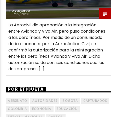
neivastereo
03/22/2023
La Aerocivil dio aprobación a la integración
entre Avianca y Viva Air, pero puso condiciones
a las aerolíneas. Por medio de un comunicado
dado a conocer por la Aeronáutica Civil, se
confirmó la autorización para la reintegración
entre las aerolíneas Avianca y Viva Air. Dicha
autorización se da con seis condiciones que las
dos empresas […]
POR ETIQUETA
ASESINATO
AUTORIDADES
BOGOTÁ
CAPTURADOS
COLOMBIA
ECONOMÍA
EDUCACIÓN
EJERCITO NACIONAL
GARZÓN