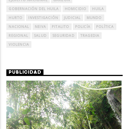
GOBERNACIÓN DEL HUILA
HOMICIDIO
HUILA
HURTO
INVESTIGACIÓN
JUDICIAL
MUNDO
NACIONAL
NEIVA
PITALITO
POLICÍA
POLÍTICA
REGIONAL
SALUD
SEGURIDAD
TRAGEDIA
VIOLENCIA
PUBLICIDAD