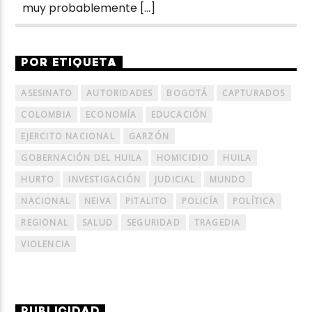
muy probablemente […]
POR ETIQUETA
ASESINATO
AUTORIDADES
BOGOTÁ
CAPTURADOS
COLOMBIA
ECONOMÍA
EDUCACIÓN
EJERCITO NACIONAL
GARZÓN
GOBERNACIÓN DEL HUILA
HOMICIDIO
HUILA
HURTO
INVESTIGACIÓN
JUDICIAL
MUNDO
NACIONAL
NEIVA
PITALITO
POLICÍA
POLÍTICA
REGIONAL
SALUD
SEGURIDAD
TRAGEDIA
VIOLENCIA
PUBLICIDAD