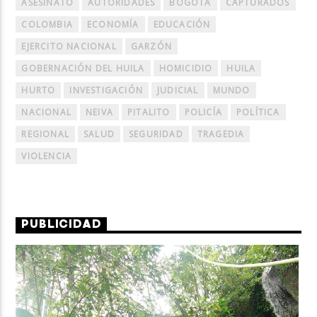
ASESINATO
AUTORIDADES
BOGOTÁ
CAPTURADOS
COLOMBIA
ECONOMÍA
EDUCACIÓN
EJERCITO NACIONAL
GARZÓN
GOBERNACIÓN DEL HUILA
HOMICIDIO
HUILA
HURTO
INVESTIGACIÓN
JUDICIAL
MUNDO
NACIONAL
NEIVA
PITALITO
POLICÍA
POLÍTICA
REGIONAL
SALUD
SEGURIDAD
TRAGEDIA
VIOLENCIA
PUBLICIDAD