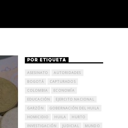
POR ETIQUETA
ASESINATO
AUTORIDADES
BOGOTÁ
CAPTURADOS
COLOMBIA
ECONOMÍA
EDUCACIÓN
EJERCITO NACIONAL
GARZÓN
GOBERNACIÓN DEL HUILA
HOMICIDIO
HUILA
HURTO
INVESTIGACIÓN
JUDICIAL
MUNDO