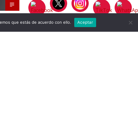
remos que estás de acuerdo con ello.
Aceptar