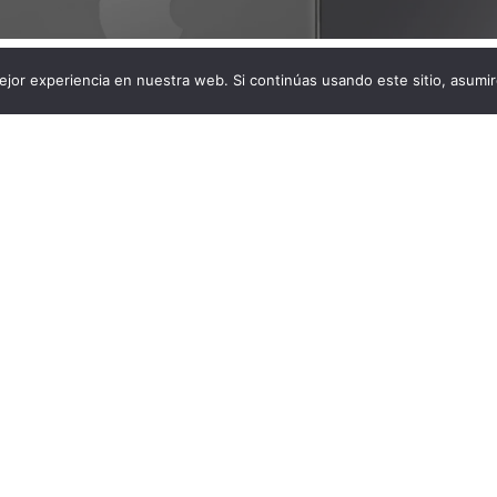
jor experiencia en nuestra web. Si continúas usando este sitio, asumi
os usuarios de Apple por conocer cómo será el nuevo
l mercado a partir del mes de septiembre. Mientras
ación del nuevo iPhone 15, se siguen filtrando más
 nuevo dispositivo, lo que aumenta la expectativa de los