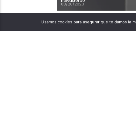
neivastereo
08/26/2023
Usamos cookies para asegurar que te damos la me
Hay expectativa entre l
iPhone 15 que saldría a
Apple prepara la present
detalles de cómo será el
usuarios de la […]