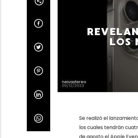
REVELAN
LOS 
neivastereo
09/12/2023
Se realizó el lanzamient
los cuales tendrán cuatr
de agosto el Apple Event