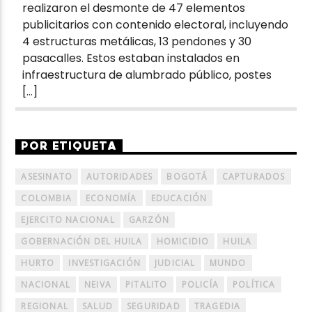
realizaron el desmonte de 47 elementos
publicitarios con contenido electoral, incluyendo
4 estructuras metálicas, 13 pendones y 30
pasacalles. Estos estaban instalados en
infraestructura de alumbrado público, postes
[…]
POR ETIQUETA
ASESINATO
AUTORIDADES
BOGOTÁ
CAPTURADOS
COLOMBIA
ECONOMÍA
EDUCACIÓN
EJERCITO NACIONAL
GARZÓN
GOBERNACIÓN DEL HUILA
HOMICIDIO
HUILA
HURTO
INVESTIGACIÓN
JUDICIAL
MUNDO
NACIONAL
NEIVA
PITALITO
POLICÍA
POLÍTICA
REGIONAL
SALUD
SEGURIDAD
TRAGEDIA