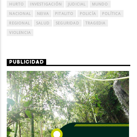
HURTO
INVESTIGACIÓN
JUDICIAL
MUNDO
NACIONAL
NEIVA
PITALITO
POLICÍA
POLÍTICA
REGIONAL
SALUD
SEGURIDAD
TRAGEDIA
VIOLENCIA
PUBLICIDAD