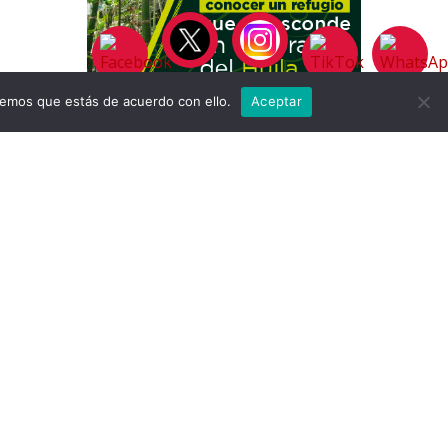
remos que estás de acuerdo con ello.
Aceptar