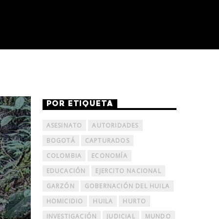
POR ETIQUETA
ASESINATO
AUTORIDADES
BOGOTÁ
CAPTURADOS
COLOMBIA
ECONOMÍA
EDUCACIÓN
EJERCITO NACIONAL
GARZÓN
GOBERNACIÓN DEL HUILA
HOMICIDIO
HUILA
HURTO
INVESTIGACIÓN
JUDICIAL
MUNDO