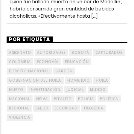
quien fue hallado muerto en un bar de Medellín ,
habría consumido gran cantidad de bebidas
alcohólicas. «Efectivamente hasta […]
POR ETIQUETA
ASESINATO
AUTORIDADES
BOGOTÁ
CAPTURADOS
COLOMBIA
ECONOMÍA
EDUCACIÓN
EJERCITO NACIONAL
GARZÓN
GOBERNACIÓN DEL HUILA
HOMICIDIO
HUILA
HURTO
INVESTIGACIÓN
JUDICIAL
MUNDO
NACIONAL
NEIVA
PITALITO
POLICÍA
POLÍTICA
REGIONAL
SALUD
SEGURIDAD
TRAGEDIA
VIOLENCIA