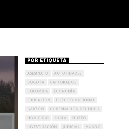
POR ETIQUETA
ASESINATO
AUTORIDADES
BOGOTÁ
CAPTURADOS
COLOMBIA
ECONOMÍA
EDUCACIÓN
EJERCITO NACIONAL
GARZÓN
GOBERNACIÓN DEL HUILA
HOMICIDIO
HUILA
HURTO
INVESTIGACIÓN
JUDICIAL
MUNDO