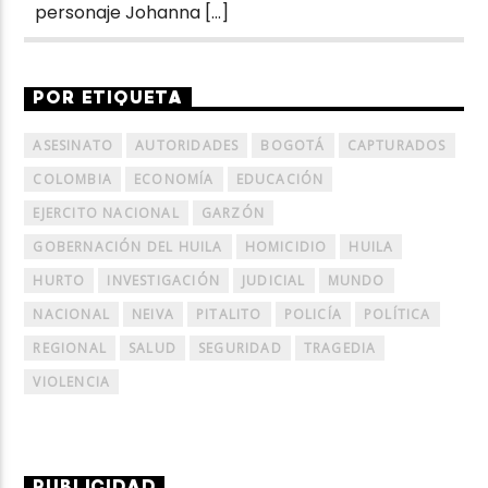
personaje Johanna […]
POR ETIQUETA
ASESINATO
AUTORIDADES
BOGOTÁ
CAPTURADOS
COLOMBIA
ECONOMÍA
EDUCACIÓN
EJERCITO NACIONAL
GARZÓN
GOBERNACIÓN DEL HUILA
HOMICIDIO
HUILA
HURTO
INVESTIGACIÓN
JUDICIAL
MUNDO
NACIONAL
NEIVA
PITALITO
POLICÍA
POLÍTICA
REGIONAL
SALUD
SEGURIDAD
TRAGEDIA
VIOLENCIA
PUBLICIDAD