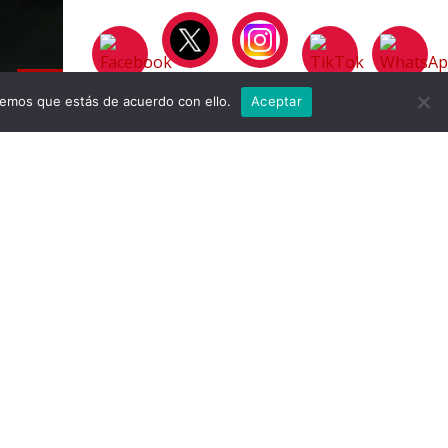
remos que estás de acuerdo con ello.
Aceptar