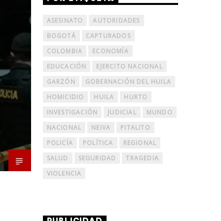
ASESINATO
AUTORIDADES
BOGOTÁ
CAPTURADOS
COLOMBIA
ECONOMÍA
EDUCACIÓN
EJERCITO NACIONAL
GARZÓN
GOBERNACIÓN DEL HUILA
HOMICIDIO
HUILA
HURTO
INVESTIGACIÓN
JUDICIAL
MUNDO
NACIONAL
NEIVA
PITALITO
POLICÍA
POLÍTICA
REGIONAL
SALUD
SEGURIDAD
TRAGEDIA
VIOLENCIA
PUBLICIDAD