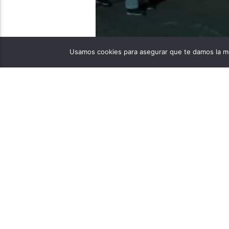
neivastereo
07/02/2023
Usamos cookies para asegurar que te damos la me
Jesús Camilo Morales P
zona céntrica del munic
madrugada de este doming
presentó sobre la 1:30 d