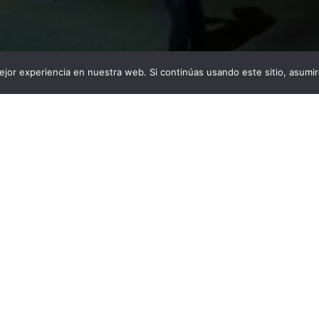
jor experiencia en nuestra web. Si continúas usando este sitio, asumi
érez fue asesinado la madrugada de este domingo en
ipio de Garzón. Un caso de homicidio se presentó la
o 2 de julio en el municipio de Garzón. La situación se
e la madrugada en la calle 7 entre carreras 5 y […]