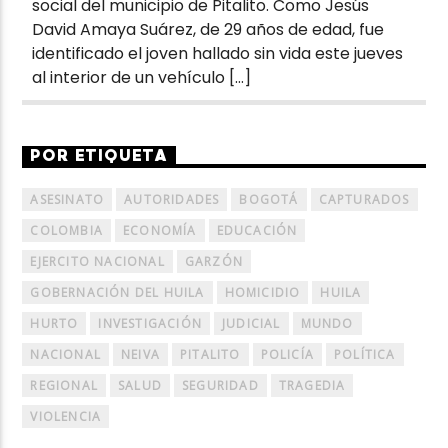
social del municipio de Pitalito. Como Jesús
David Amaya Suárez, de 29 años de edad, fue
identificado el joven hallado sin vida este jueves
al interior de un vehículo […]
POR ETIQUETA
ASESINATO
AUTORIDADES
BOGOTÁ
CAPTURADOS
COLOMBIA
ECONOMÍA
EDUCACIÓN
EJERCITO NACIONAL
GARZÓN
GOBERNACIÓN DEL HUILA
HOMICIDIO
HUILA
HURTO
INVESTIGACIÓN
JUDICIAL
MUNDO
NACIONAL
NEIVA
PITALITO
POLICÍA
POLÍTICA
REGIONAL
SALUD
SEGURIDAD
TRAGEDIA
VIOLENCIA