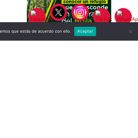
remos que estás de acuerdo con ello.
Aceptar