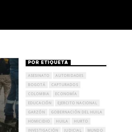
POR ETIQUETA
ASESINATO
AUTORIDADES
BOGOTÁ
CAPTURADOS
COLOMBIA
ECONOMÍA
EDUCACIÓN
EJERCITO NACIONAL
GARZÓN
GOBERNACIÓN DEL HUILA
HOMICIDIO
HUILA
HURTO
INVESTIGACIÓN
JUDICIAL
MUNDO