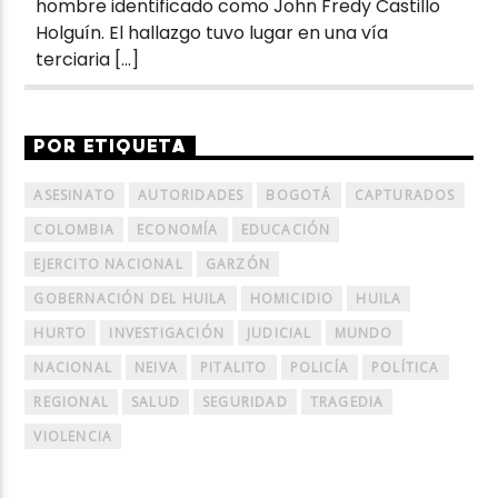
hombre identificado como John Fredy Castillo
Holguín. El hallazgo tuvo lugar en una vía
terciaria […]
POR ETIQUETA
ASESINATO
AUTORIDADES
BOGOTÁ
CAPTURADOS
COLOMBIA
ECONOMÍA
EDUCACIÓN
EJERCITO NACIONAL
GARZÓN
GOBERNACIÓN DEL HUILA
HOMICIDIO
HUILA
HURTO
INVESTIGACIÓN
JUDICIAL
MUNDO
NACIONAL
NEIVA
PITALITO
POLICÍA
POLÍTICA
REGIONAL
SALUD
SEGURIDAD
TRAGEDIA
VIOLENCIA