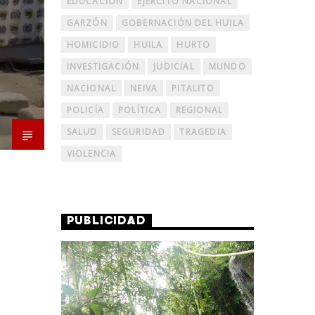
EDUCACIÓN
EJERCITO NACIONAL
GARZÓN
GOBERNACIÓN DEL HUILA
HOMICIDIO
HUILA
HURTO
INVESTIGACIÓN
JUDICIAL
MUNDO
NACIONAL
NEIVA
PITALITO
POLICÍA
POLÍTICA
REGIONAL
SALUD
SEGURIDAD
TRAGEDIA
VIOLENCIA
PUBLICIDAD