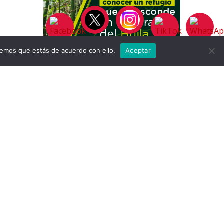
remos que estás de acuerdo con ello.
Aceptar