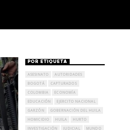
POR ETIQUETA
ASESINATO
AUTORIDADES
BOGOTÁ
CAPTURADOS
COLOMBIA
ECONOMÍA
EDUCACIÓN
EJERCITO NACIONAL
GARZÓN
GOBERNACIÓN DEL HUILA
HOMICIDIO
HUILA
HURTO
INVESTIGACIÓN
JUDICIAL
MUNDO