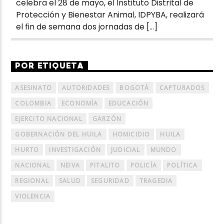
celebra el 28 de mayo, el Instituto Distrital de
Protección y Bienestar Animal, IDPYBA, realizará
el fin de semana dos jornadas de […]
POR ETIQUETA
ASESINATO
AUTORIDADES
BOGOTÁ
CAPTURADOS
COLOMBIA
ECONOMÍA
EDUCACIÓN
EJERCITO NACIONAL
GARZÓN
GOBERNACIÓN DEL HUILA
HOMICIDIO
HUILA
HURTO
INVESTIGACIÓN
JUDICIAL
MUNDO
NACIONAL
NEIVA
PITALITO
POLICÍA
POLÍTICA
REGIONAL
SALUD
SEGURIDAD
TRAGEDIA
VIOLENCIA