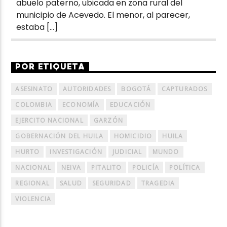
abuelo paterno, ubicada en zona rural del
municipio de Acevedo. El menor, al parecer,
estaba […]
POR ETIQUETA
ASESINATO
AUTORIDADES
BOGOTÁ
CAPTURADOS
COLOMBIA
ECONOMÍA
EDUCACIÓN
EJERCITO NACIONAL
GARZÓN
GOBERNACIÓN DEL HUILA
HOMICIDIO
HUILA
HURTO
INVESTIGACIÓN
JUDICIAL
MUNDO
NACIONAL
NEIVA
PITALITO
POLICÍA
POLÍTICA
REGIONAL
SALUD
SEGURIDAD
TRAGEDIA
VIOLENCIA