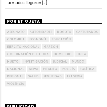
armados llegaron […]
POR ETIQUETA
ASESINATO
AUTORIDADES
BOGOTÁ
CAPTURADOS
COLOMBIA
ECONOMÍA
EDUCACIÓN
EJERCITO NACIONAL
GARZÓN
GOBERNACIÓN DEL HUILA
HOMICIDIO
HUILA
HURTO
INVESTIGACIÓN
JUDICIAL
MUNDO
NACIONAL
NEIVA
PITALITO
POLICÍA
POLÍTICA
REGIONAL
SALUD
SEGURIDAD
TRAGEDIA
VIOLENCIA
PUBLICIDAD