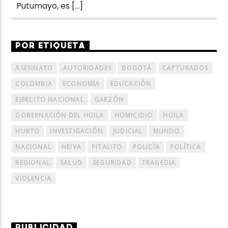
Putumayo, es […]
POR ETIQUETA
ASESINATO
AUTORIDADES
BOGOTÁ
CAPTURADOS
COLOMBIA
ECONOMÍA
EDUCACIÓN
EJERCITO NACIONAL
GARZÓN
GOBERNACIÓN DEL HUILA
HOMICIDIO
HUILA
HURTO
INVESTIGACIÓN
JUDICIAL
MUNDO
NACIONAL
NEIVA
PITALITO
POLICÍA
POLÍTICA
REGIONAL
SALUD
SEGURIDAD
TRAGEDIA
VIOLENCIA
PUBLICIDAD