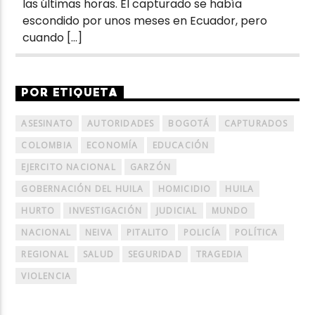
las últimas horas. El capturado se había
escondido por unos meses en Ecuador, pero
cuando […]
POR ETIQUETA
ASESINATO
AUTORIDADES
BOGOTÁ
CAPTURADOS
COLOMBIA
ECONOMÍA
EDUCACIÓN
EJERCITO NACIONAL
GARZÓN
GOBERNACIÓN DEL HUILA
HOMICIDIO
HUILA
HURTO
INVESTIGACIÓN
JUDICIAL
MUNDO
NACIONAL
NEIVA
PITALITO
POLICÍA
POLÍTICA
REGIONAL
SALUD
SEGURIDAD
TRAGEDIA
VIOLENCIA