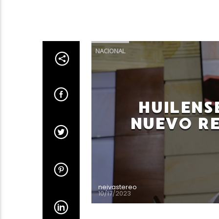
NACIONAL
HUILENS
NUEVO R
neivastereo
10/17/2023