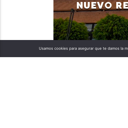
NUEVO R
neivastereo
07/17/2023
Usamos cookies para asegurar que te damos la me
José Nelson Polanía Tam
busca ser elegido Regist
julio se emitió el Acuer
Constitucional, Corte Su
magistrados, establecie