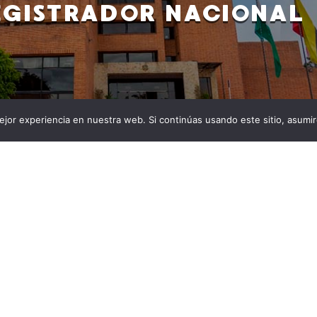
EGISTRADOR NACIONAL
jor experiencia en nuestra web. Si continúas usando este sitio, asumi
ayo, es uno de los 37 aspirantes que por sus méritos
rador Nacional del Estado Civil. El pasado domingo 16 de
do 003 de 2023, firmado por los presidentes de la Corte
prema de Justicia y del Consejo de Estado. Los
ron […]