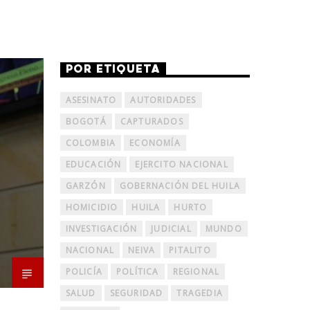
POR ETIQUETA
ASESINATO
AUTORIDADES
BOGOTÁ
CAPTURADOS
COLOMBIA
ECONOMÍA
EDUCACIÓN
EJERCITO NACIONAL
GARZÓN
GOBERNACIÓN DEL HUILA
HOMICIDIO
HUILA
HURTO
INVESTIGACIÓN
JUDICIAL
MUNDO
NACIONAL
NEIVA
PITALITO
POLICÍA
POLÍTICA
REGIONAL
SALUD
SEGURIDAD
TRAGEDIA