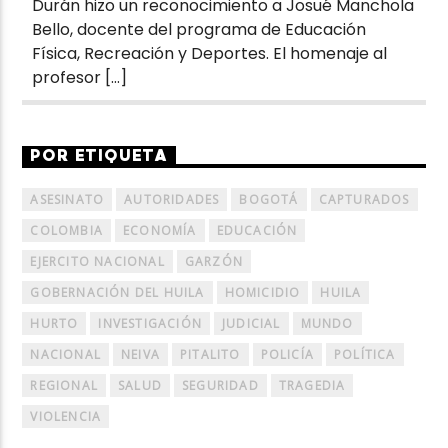
Durán hizo un reconocimiento a Josué Manchola
Bello, docente del programa de Educación
Física, Recreación y Deportes. El homenaje al
profesor […]
POR ETIQUETA
ASESINATO
AUTORIDADES
BOGOTÁ
CAPTURADOS
COLOMBIA
ECONOMÍA
EDUCACIÓN
EJERCITO NACIONAL
GARZÓN
GOBERNACIÓN DEL HUILA
HOMICIDIO
HUILA
HURTO
INVESTIGACIÓN
JUDICIAL
MUNDO
NACIONAL
NEIVA
PITALITO
POLICÍA
POLÍTICA
REGIONAL
SALUD
SEGURIDAD
TRAGEDIA
VIOLENCIA