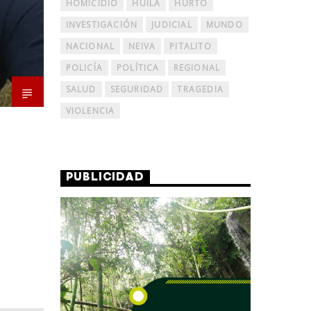
HOMICIDIO
HUILA
HURTO
INVESTIGACIÓN
JUDICIAL
MUNDO
NACIONAL
NEIVA
PITALITO
POLICÍA
POLÍTICA
REGIONAL
SALUD
SEGURIDAD
TRAGEDIA
VIOLENCIA
PUBLICIDAD