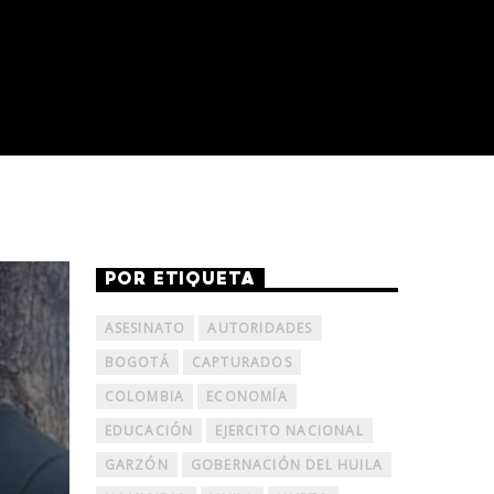
POR ETIQUETA
ASESINATO
AUTORIDADES
BOGOTÁ
CAPTURADOS
COLOMBIA
ECONOMÍA
EDUCACIÓN
EJERCITO NACIONAL
GARZÓN
GOBERNACIÓN DEL HUILA