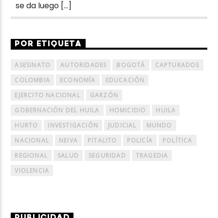
se da luego […]
POR ETIQUETA
ASESINATO
AUTORIDADES
BOGOTÁ
CAPTURADOS
COLOMBIA
ECONOMÍA
EDUCACIÓN
EJERCITO NACIONAL
GARZÓN
GOBERNACIÓN DEL HUILA
HOMICIDIO
HUILA
HURTO
INVESTIGACIÓN
JUDICIAL
MUNDO
NACIONAL
NEIVA
PITALITO
POLICÍA
POLÍTICA
REGIONAL
SALUD
SEGURIDAD
TRAGEDIA
VIOLENCIA
PUBLICIDAD