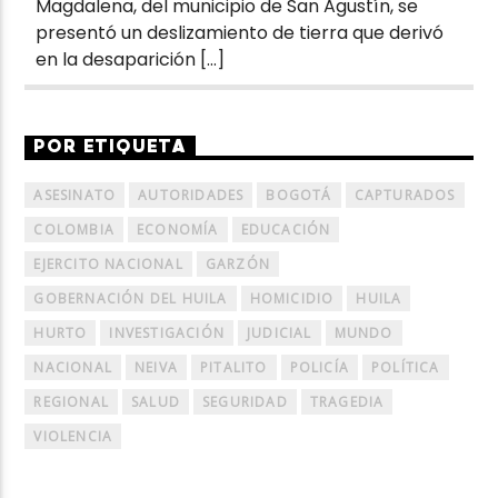
Magdalena, del municipio de San Agustín, se
presentó un deslizamiento de tierra que derivó
en la desaparición […]
POR ETIQUETA
ASESINATO
AUTORIDADES
BOGOTÁ
CAPTURADOS
COLOMBIA
ECONOMÍA
EDUCACIÓN
EJERCITO NACIONAL
GARZÓN
GOBERNACIÓN DEL HUILA
HOMICIDIO
HUILA
HURTO
INVESTIGACIÓN
JUDICIAL
MUNDO
NACIONAL
NEIVA
PITALITO
POLICÍA
POLÍTICA
REGIONAL
SALUD
SEGURIDAD
TRAGEDIA
VIOLENCIA