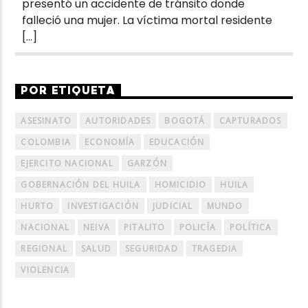
presentó un accidente de tránsito donde
falleció una mujer. La víctima mortal residente
[…]
POR ETIQUETA
ASESINATO
AUTORIDADES
BOGOTÁ
CAPTURADOS
COLOMBIA
ECONOMÍA
EDUCACIÓN
EJERCITO NACIONAL
GARZÓN
GOBERNACIÓN DEL HUILA
HOMICIDIO
HUILA
HURTO
INVESTIGACIÓN
JUDICIAL
MUNDO
NACIONAL
NEIVA
PITALITO
POLICÍA
POLÍTICA
REGIONAL
SALUD
SEGURIDAD
TRAGEDIA
VIOLENCIA