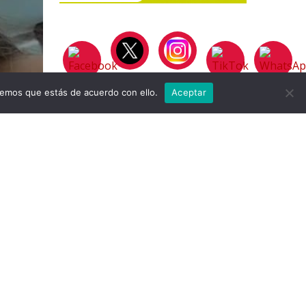
remos que estás de acuerdo con ello.
Aceptar