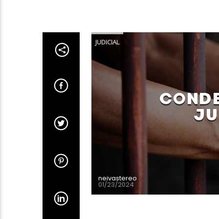
JUDICIAL
CONDE
JU
neivastereo
01/23/2024