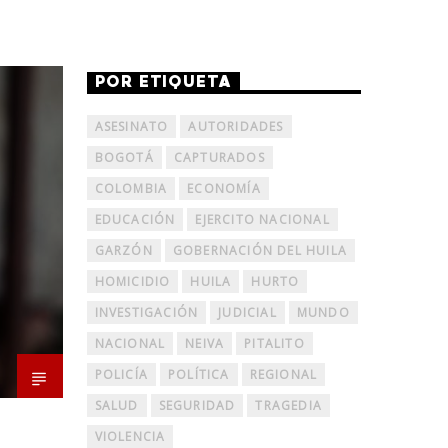
POR ETIQUETA
ASESINATO
AUTORIDADES
BOGOTÁ
CAPTURADOS
COLOMBIA
ECONOMÍA
EDUCACIÓN
EJERCITO NACIONAL
GARZÓN
GOBERNACIÓN DEL HUILA
HOMICIDIO
HUILA
HURTO
INVESTIGACIÓN
JUDICIAL
MUNDO
NACIONAL
NEIVA
PITALITO
POLICÍA
POLÍTICA
REGIONAL
SALUD
SEGURIDAD
TRAGEDIA
VIOLENCIA