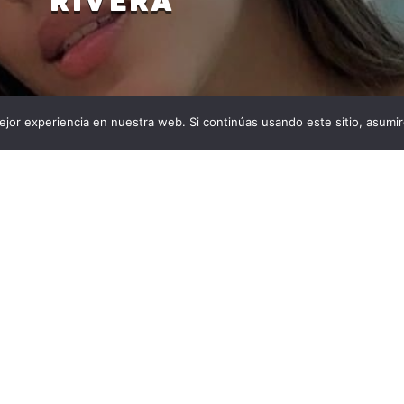
RIVERA
jor experiencia en nuestra web. Si continúas usando este sitio, asumi
 18 años de edad, perdió la vida tras sufrir cuatro
tipo cuchillo. En el municipio de Rivera se registró un
cabó con la vida de una joven de 18 años de edad. La
o Juliana Morales López, según los informes, sufrió […]