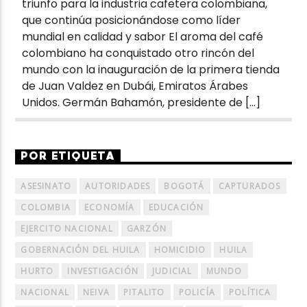
triunfo para la industria cafetera colombiana,
que continúa posicionándose como líder
mundial en calidad y sabor El aroma del café
colombiano ha conquistado otro rincón del
mundo con la inauguración de la primera tienda
de Juan Valdez en Dubái, Emiratos Árabes
Unidos. Germán Bahamón, presidente de […]
POR ETIQUETA
ASESINATO
AUTORIDADES
BOGOTÁ
CAPTURADOS
COLOMBIA
ECONOMÍA
EDUCACIÓN
EJERCITO NACIONAL
GARZÓN
GOBERNACIÓN DEL HUILA
HOMICIDIO
HUILA
HURTO
INVESTIGACIÓN
JUDICIAL
MUNDO
NACIONAL
NEIVA
PITALITO
POLICÍA
POLÍTICA