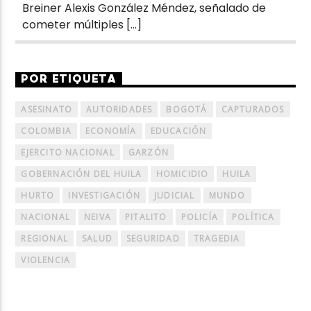
Breiner Alexis González Méndez, señalado de
cometer múltiples […]
POR ETIQUETA
ASESINATO
AUTORIDADES
BOGOTÁ
CAPTURADOS
COLOMBIA
ECONOMÍA
EDUCACIÓN
EJERCITO NACIONAL
GARZÓN
GOBERNACIÓN DEL HUILA
HOMICIDIO
HUILA
HURTO
INVESTIGACIÓN
JUDICIAL
MUNDO
NACIONAL
NEIVA
PITALITO
POLICÍA
POLÍTICA
REGIONAL
SALUD
SEGURIDAD
TRAGEDIA
VIOLENCIA