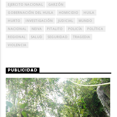
EJERCITO NACIONAL
GARZÓN
GOBERNACIÓN DEL HUILA
HOMICIDIO
HUILA
HURTO
INVESTIGACIÓN
JUDICIAL
MUNDO
NACIONAL
NEIVA
PITALITO
POLICÍA
POLÍTICA
REGIONAL
SALUD
SEGURIDAD
TRAGEDIA
VIOLENCIA
PUBLICIDAD