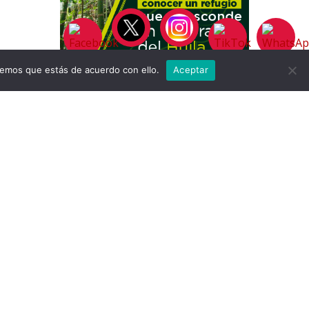
remos que estás de acuerdo con ello.
Aceptar