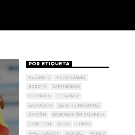
POR ETIQUETA
ASESINATO
AUTORIDADES
BOGOTÁ
CAPTURADOS
COLOMBIA
ECONOMÍA
EDUCACIÓN
EJERCITO NACIONAL
GARZÓN
GOBERNACIÓN DEL HUILA
HOMICIDIO
HUILA
HURTO
INVESTIGACIÓN
JUDICIAL
MUNDO