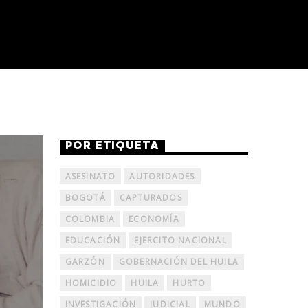
POR ETIQUETA
ASESINATO
AUTORIDADES
BOGOTÁ
CAPTURADOS
COLOMBIA
ECONOMÍA
EDUCACIÓN
EJERCITO NACIONAL
GARZÓN
GOBERNACIÓN DEL HUILA
HOMICIDIO
HUILA
HURTO
INVESTIGACIÓN
JUDICIAL
MUNDO