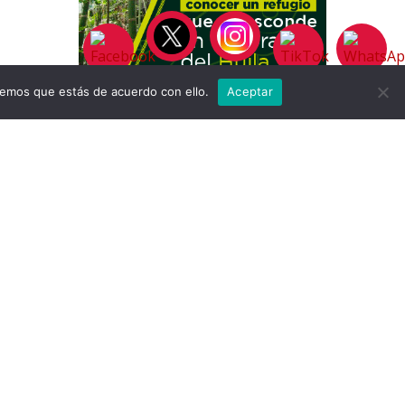
remos que estás de acuerdo con ello.
Aceptar