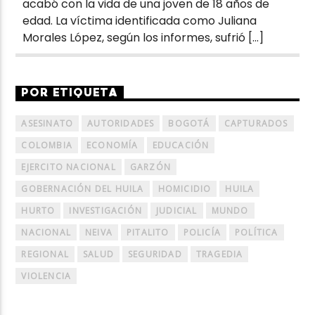
acabó con la vida de una joven de 18 años de
edad. La víctima identificada como Juliana
Morales López, según los informes, sufrió […]
POR ETIQUETA
ASESINATO
AUTORIDADES
BOGOTÁ
CAPTURADOS
COLOMBIA
ECONOMÍA
EDUCACIÓN
EJERCITO NACIONAL
GARZÓN
GOBERNACIÓN DEL HUILA
HOMICIDIO
HUILA
HURTO
INVESTIGACIÓN
JUDICIAL
MUNDO
NACIONAL
NEIVA
PITALITO
POLICÍA
POLÍTICA
REGIONAL
SALUD
SEGURIDAD
TRAGEDIA
VIOLENCIA