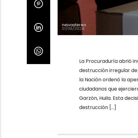
neivastereo
01/09/2024
La Procuraduría abrió in
destrucción irregular d
la Nación ordenó la aper
ciudadanos que ejerciero
Garzón, Huila. Esta decis
destrucción […]