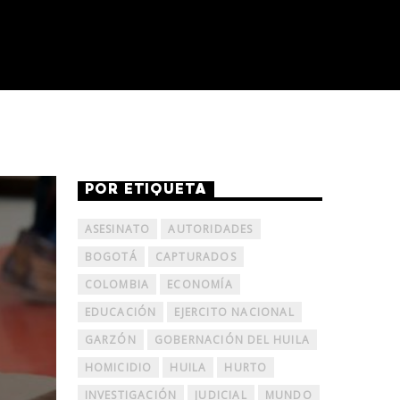
POR ETIQUETA
ASESINATO
AUTORIDADES
BOGOTÁ
CAPTURADOS
COLOMBIA
ECONOMÍA
EDUCACIÓN
EJERCITO NACIONAL
GARZÓN
GOBERNACIÓN DEL HUILA
HOMICIDIO
HUILA
HURTO
INVESTIGACIÓN
JUDICIAL
MUNDO