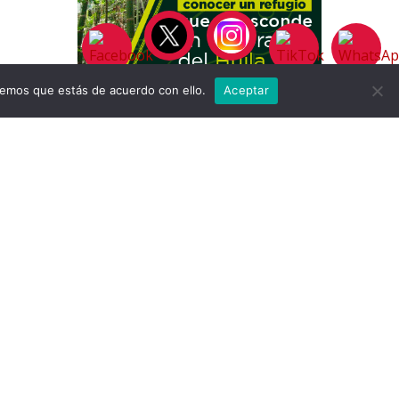
remos que estás de acuerdo con ello.
Aceptar