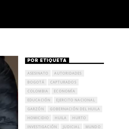
POR ETIQUETA
ASESINATO
AUTORIDADES
BOGOTÁ
CAPTURADOS
COLOMBIA
ECONOMÍA
EDUCACIÓN
EJERCITO NACIONAL
GARZÓN
GOBERNACIÓN DEL HUILA
HOMICIDIO
HUILA
HURTO
INVESTIGACIÓN
JUDICIAL
MUNDO