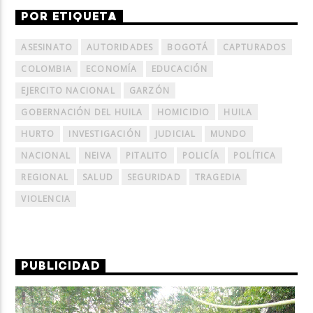
POR ETIQUETA
ASESINATO
AUTORIDADES
BOGOTÁ
CAPTURADOS
COLOMBIA
ECONOMÍA
EDUCACIÓN
EJERCITO NACIONAL
GARZÓN
GOBERNACIÓN DEL HUILA
HOMICIDIO
HUILA
HURTO
INVESTIGACIÓN
JUDICIAL
MUNDO
NACIONAL
NEIVA
PITALITO
POLICÍA
POLÍTICA
REGIONAL
SALUD
SEGURIDAD
TRAGEDIA
VIOLENCIA
PUBLICIDAD