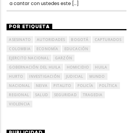
a cantar con ustedes este […]
POR ETIQUETA
ASESINATO
AUTORIDADES
BOGOTÁ
CAPTURADOS
COLOMBIA
ECONOMÍA
EDUCACIÓN
EJERCITO NACIONAL
GARZÓN
GOBERNACIÓN DEL HUILA
HOMICIDIO
HUILA
HURTO
INVESTIGACIÓN
JUDICIAL
MUNDO
NACIONAL
NEIVA
PITALITO
POLICÍA
POLÍTICA
REGIONAL
SALUD
SEGURIDAD
TRAGEDIA
VIOLENCIA
PUBLICIDAD