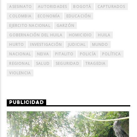
ASESINATO
AUTORIDADES
BOGOTÁ
CAPTURADOS
COLOMBIA
ECONOMÍA
EDUCACIÓN
EJERCITO NACIONAL
GARZÓN
GOBERNACIÓN DEL HUILA
HOMICIDIO
HUILA
HURTO
INVESTIGACIÓN
JUDICIAL
MUNDO
NACIONAL
NEIVA
PITALITO
POLICÍA
POLÍTICA
REGIONAL
SALUD
SEGURIDAD
TRAGEDIA
VIOLENCIA
PUBLICIDAD