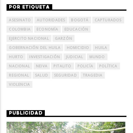
POR ETIQUETA
ASESINATO
AUTORIDADES
BOGOTÁ
CAPTURADOS
COLOMBIA
ECONOMÍA
EDUCACIÓN
EJERCITO NACIONAL
GARZÓN
GOBERNACIÓN DEL HUILA
HOMICIDIO
HUILA
HURTO
INVESTIGACIÓN
JUDICIAL
MUNDO
NACIONAL
NEIVA
PITALITO
POLICÍA
POLÍTICA
REGIONAL
SALUD
SEGURIDAD
TRAGEDIA
VIOLENCIA
PUBLICIDAD