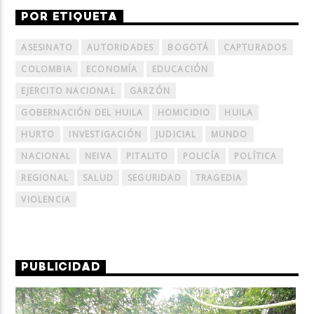
POR ETIQUETA
ASESINATO
AUTORIDADES
BOGOTÁ
CAPTURADOS
COLOMBIA
ECONOMÍA
EDUCACIÓN
EJERCITO NACIONAL
GARZÓN
GOBERNACIÓN DEL HUILA
HOMICIDIO
HUILA
HURTO
INVESTIGACIÓN
JUDICIAL
MUNDO
NACIONAL
NEIVA
PITALITO
POLICÍA
POLÍTICA
REGIONAL
SALUD
SEGURIDAD
TRAGEDIA
VIOLENCIA
PUBLICIDAD