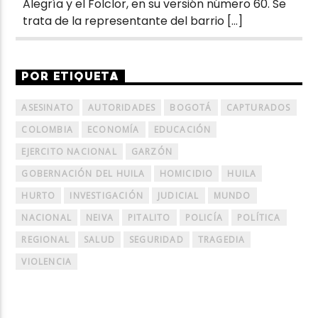
Alegría y el Folclor, en su versión número 60. Se
trata de la representante del barrio […]
POR ETIQUETA
ASESINATO
AUTORIDADES
BOGOTÁ
CAPTURADOS
COLOMBIA
ECONOMÍA
EDUCACIÓN
EJERCITO NACIONAL
GARZÓN
GOBERNACIÓN DEL HUILA
HOMICIDIO
HUILA
HURTO
INVESTIGACIÓN
JUDICIAL
MUNDO
NACIONAL
NEIVA
PITALITO
POLICÍA
POLÍTICA
REGIONAL
SALUD
SEGURIDAD
TRAGEDIA
VIOLENCIA