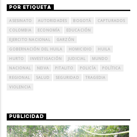
POR ETIQUETA
ASESINATO
AUTORIDADES
BOGOTÁ
CAPTURADOS
COLOMBIA
ECONOMÍA
EDUCACIÓN
EJERCITO NACIONAL
GARZÓN
GOBERNACIÓN DEL HUILA
HOMICIDIO
HUILA
HURTO
INVESTIGACIÓN
JUDICIAL
MUNDO
NACIONAL
NEIVA
PITALITO
POLICÍA
POLÍTICA
REGIONAL
SALUD
SEGURIDAD
TRAGEDIA
VIOLENCIA
PUBLICIDAD